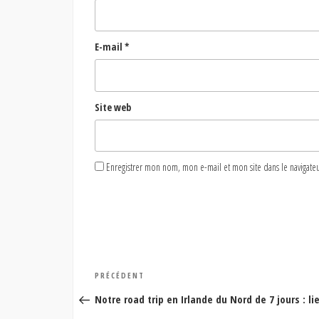
E-mail
*
Site web
Enregistrer mon nom, mon e-mail et mon site dans le naviga
Navigation
Article
PRÉCÉDENT
de
précédent
Notre road trip en Irlande du Nord de 7 jours : l
l’article