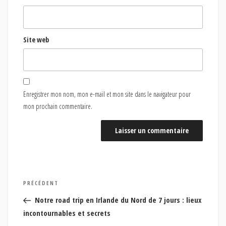
Site web
Enregistrer mon nom, mon e-mail et mon site dans le navigateur pour
mon prochain commentaire.
Navigation
Article
PRÉCÉDENT
de
précédent
Notre road trip en Irlande du Nord de 7 jours : lieux
l’article
incontournables et secrets