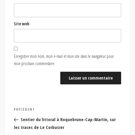
Site web
Enregistrer mon nom, mon e-mail et mon site dans le navigateur pour
mon prochain commentaire.
Navigation
Article
PRÉCÉDENT
de
précédent
Sentier du littoral à Roquebrune-Cap-Martin, sur
l’article
les traces de Le Corbusier