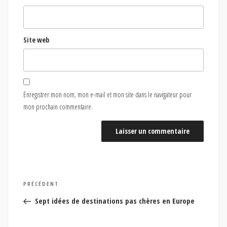
Site web
Enregistrer mon nom, mon e-mail et mon site dans le navigateur pour
mon prochain commentaire.
Navigation
Article
PRÉCÉDENT
de
précédent
Sept idées de destinations pas chères en Europe
l’article