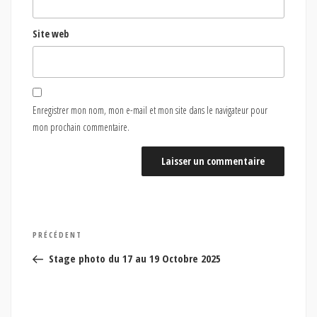
Site web
Enregistrer mon nom, mon e-mail et mon site dans le navigateur pour
mon prochain commentaire.
Navigation
Article
PRÉCÉDENT
de
précédent
Stage photo du 17 au 19 Octobre 2025
l’article