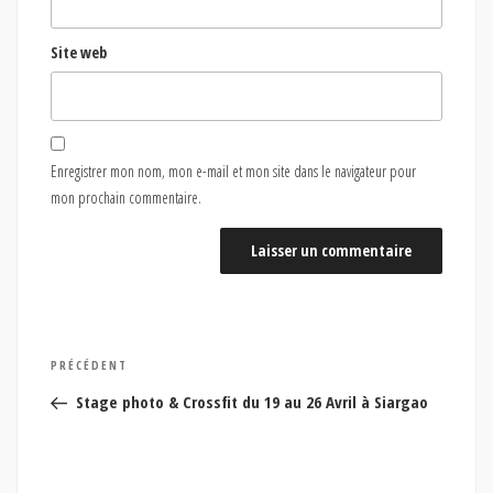
Site web
Enregistrer mon nom, mon e-mail et mon site dans le navigateur pour
mon prochain commentaire.
Navigation
Article
PRÉCÉDENT
de
précédent
Stage photo & Crossfit du 19 au 26 Avril à Siargao
l’article