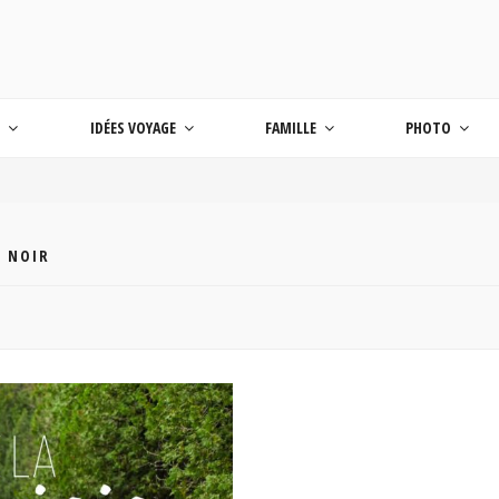
 BLOG VOYAGE EN FRANCE ET AUTOUR DU M
age
S
IDÉES VOYAGE
FAMILLE
PHOTO
 NOIR