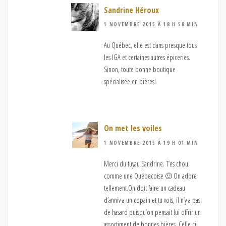
Sandrine Héroux
1 NOVEMBRE 2015 À 18 H 58 MIN
Au Québec, elle est dans presque tous
les IGA et certaines autres épiceries.
Sinon, toute bonne boutique
spécialisée en bières!
On met les voiles
1 NOVEMBRE 2015 À 19 H 01 MIN
Merci du tuyau Sandrine. T’es chou
comme une Québecoise 🙂 On adore
tellement.On doit faire un cadeau
d’anniv a un copain et tu vois, il n’y a pas
de hasard puisqu’on pensait lui offrir un
assortiment de bonnes bières. Celle ci