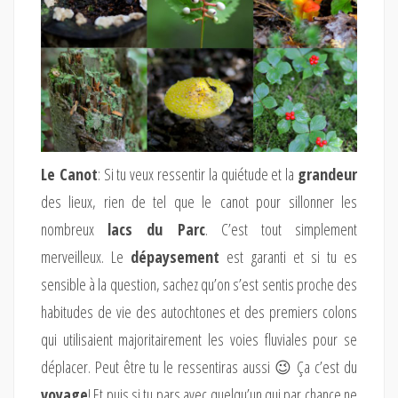
Le Canot
: Si tu veux ressentir la quiétude et la
grandeur
des lieux, rien de tel que le
canot pour sillonner les
nombreux
lacs du Parc
. C’est tout simplement
merveilleux. Le
dépaysement
est garanti et si tu es
sensible à la question, sachez qu’on s’est sentis proche des
habitudes de vie des autochtones et des premiers colons
qui utilisaient majoritairement les voies fluviales pour se
déplacer. Peut être tu le ressentiras aussi 😉 Ça c’est du
voyage
! Et puis si tu pars avec quelqu’un qui par chance ne