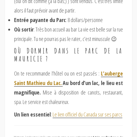
(oui on dit comme ça là bas;) ) sont vendus. C’est très limité
alors il faut prévoir avant de partir.
Entrée payante du Parc
: 8 dollars/personne
Où sortir
: Très bon accueil au bar La vie est belle sur la rue
principale. Tu ne pourras pas le rater, c’est minuscule 😉
OÙ DORMIR DANS LE PARC DE LA
MAURICIE ?
On te recommande l’hôtel ou on est passés :
L’auberge
Saint Mathieu du Lac.
Au bord d’un lac, le lieu est
magnifique.
Mise à disposition de canots, restaurant,
spa. Le service est chaleureux.
Un lien essentiel
:
Le lien officiel du Canada sur ses parcs