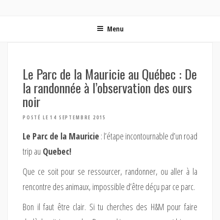
ON MET LES VOILES | BLOG VOYAGE EN FRANCE ET
Blog voyage | Conseils pour voyager, photographie de voyage et vidéo de voyage
AUTOUR DU MONDE
Menu
Le Parc de la Mauricie au Québec : De
la randonnée à l’observation des ours
noir
POSTÉ LE 14 SEPTEMBRE 2015
Le Parc de la Mauricie
: l’étape incontournable d’un road
trip au
Quebec!
Que ce soit pour se ressourcer, randonner, ou aller à la
rencontre des animaux, impossible d’être déçu par ce parc.
Bon il faut être clair. Si tu cherches des H&M pour faire