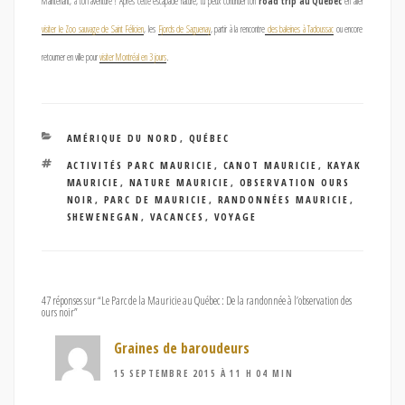
Maintenant, à toi l’aventure ! Après cette escapade nature, tu peux continuer ton
road trip au Quebec
en aller
visiter le Zoo sauvage de Saint Félicien
, les
Fjords de Saguenay
, partir à la rencontre
des baleines à Tadoussac
ou encore
retourner en ville pour
visiter Montréal en 3 jours
.
CATÉGORIES
AMÉRIQUE DU NORD
,
QUÉBEC
ÉTIQUETTES
ACTIVITÉS PARC MAURICIE
,
CANOT MAURICIE
,
KAYAK
MAURICIE
,
NATURE MAURICIE
,
OBSERVATION OURS
NOIR
,
PARC DE MAURICIE
,
RANDONNÉES MAURICIE
,
SHEWENEGAN
,
VACANCES
,
VOYAGE
47 réponses sur “Le Parc de la Mauricie au Québec : De la randonnée à l’observation des
ours noir”
Graines de baroudeurs
15 SEPTEMBRE 2015 À 11 H 04 MIN