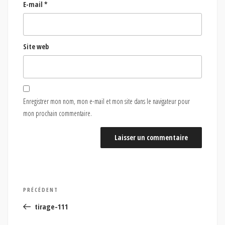
E-mail
*
Site web
Enregistrer mon nom, mon e-mail et mon site dans le navigateur pour
mon prochain commentaire.
Navigation
Article
PRÉCÉDENT
de
précédent
tirage-111
l’article