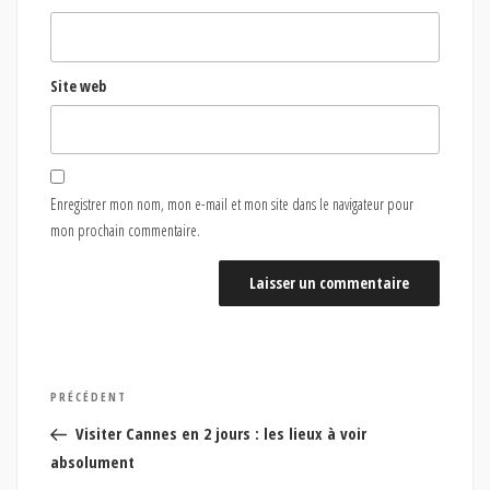
Site web
Enregistrer mon nom, mon e-mail et mon site dans le navigateur pour
mon prochain commentaire.
Navigation
Article
PRÉCÉDENT
de
précédent
Visiter Cannes en 2 jours : les lieux à voir
l’article
absolument