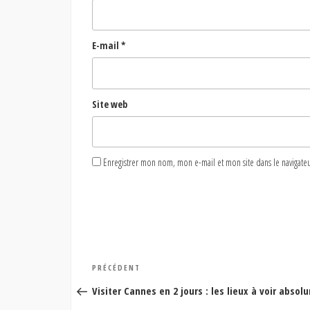
E-mail
*
Site web
Enregistrer mon nom, mon e-mail et mon site dans le naviga
Navigation
Article
PRÉCÉDENT
de
précédent
Visiter Cannes en 2 jours : les lieux à voir abso
l’article