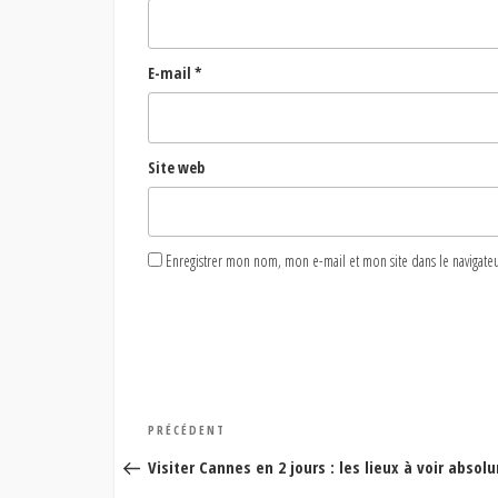
E-mail
*
Site web
Enregistrer mon nom, mon e-mail et mon site dans le naviga
Navigation
Article
PRÉCÉDENT
de
précédent
Visiter Cannes en 2 jours : les lieux à voir abso
l’article