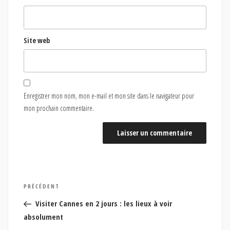
Site web
Enregistrer mon nom, mon e-mail et mon site dans le navigateur pour
mon prochain commentaire.
Navigation
Article
PRÉCÉDENT
de
précédent
Visiter Cannes en 2 jours : les lieux à voir
l’article
absolument