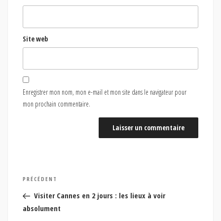
Site web
Enregistrer mon nom, mon e-mail et mon site dans le navigateur pour
mon prochain commentaire.
Navigation
Article
PRÉCÉDENT
de
précédent
Visiter Cannes en 2 jours : les lieux à voir
l’article
absolument