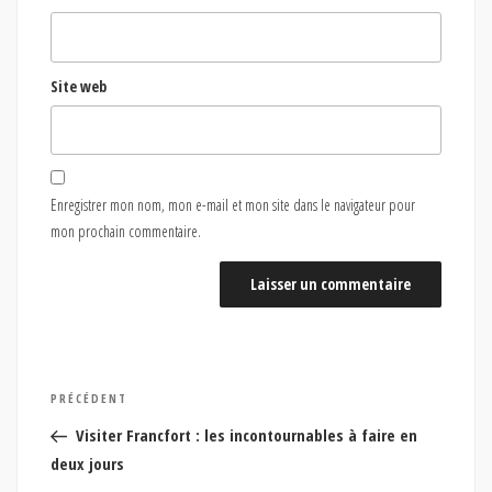
Site web
Enregistrer mon nom, mon e-mail et mon site dans le navigateur pour
mon prochain commentaire.
Navigation
Article
PRÉCÉDENT
de
précédent
Visiter Francfort : les incontournables à faire en
l’article
deux jours