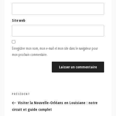
Site web
Enregistrer mon nom, mon e-mail et mon site dans le navigateur pour
mon prochain commentaire.
Navigation
Article
PRÉCÉDENT
de
précédent
Visiter la Nouvelle-Orléans en Louisiane : notre
l’article
circuit et guide complet