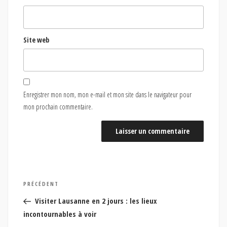
Site web
Enregistrer mon nom, mon e-mail et mon site dans le navigateur pour
mon prochain commentaire.
Navigation
Article
PRÉCÉDENT
de
précédent
Visiter Lausanne en 2 jours : les lieux
l’article
incontournables à voir