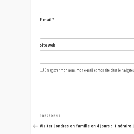
E-mail
*
Site web
Enregistrer mon nom, mon e-mail et mon site dans le naviga
Navigation
Article
PRÉCÉDENT
de
précédent
Visiter Londres en famille en 4 jours : itinéraire 
l’article