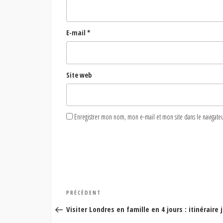
E-mail
*
Site web
Enregistrer mon nom, mon e-mail et mon site dans le naviga
Navigation
Article
PRÉCÉDENT
de
précédent
Visiter Londres en famille en 4 jours : itinéraire 
l’article