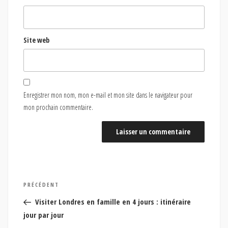
Site web
Enregistrer mon nom, mon e-mail et mon site dans le navigateur pour
mon prochain commentaire.
Navigation
Article
PRÉCÉDENT
de
précédent
Visiter Londres en famille en 4 jours : itinéraire
l’article
jour par jour