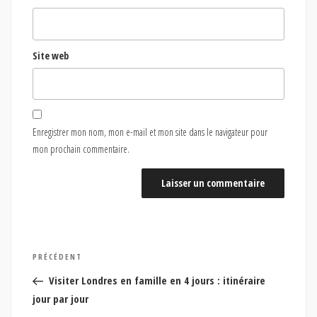
Site web
Enregistrer mon nom, mon e-mail et mon site dans le navigateur pour
mon prochain commentaire.
Navigation
Article
PRÉCÉDENT
de
précédent
Visiter Londres en famille en 4 jours : itinéraire
l’article
jour par jour