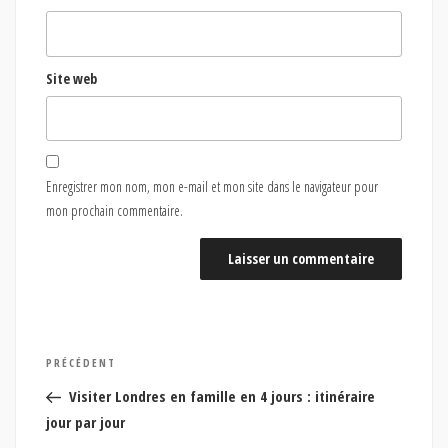
Site web
Enregistrer mon nom, mon e-mail et mon site dans le navigateur pour
mon prochain commentaire.
Navigation
Article
PRÉCÉDENT
de
précédent
Visiter Londres en famille en 4 jours : itinéraire
l’article
jour par jour