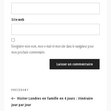
Site web
Enregistrer mon nom, mon e-mail et mon site dans le navigateur pour
mon prochain commentaire.
Navigation
Article
PRÉCÉDENT
de
précédent
Visiter Londres en famille en 4 jours : itinéraire
l’article
jour par jour