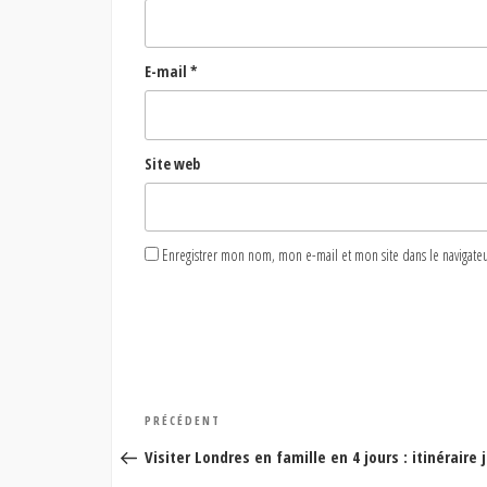
E-mail
*
Site web
Enregistrer mon nom, mon e-mail et mon site dans le naviga
Navigation
Article
PRÉCÉDENT
de
précédent
Visiter Londres en famille en 4 jours : itinéraire 
l’article