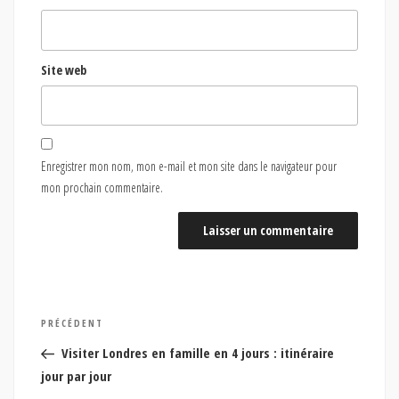
Site web
Enregistrer mon nom, mon e-mail et mon site dans le navigateur pour
mon prochain commentaire.
Navigation
Article
PRÉCÉDENT
de
précédent
Visiter Londres en famille en 4 jours : itinéraire
l’article
jour par jour