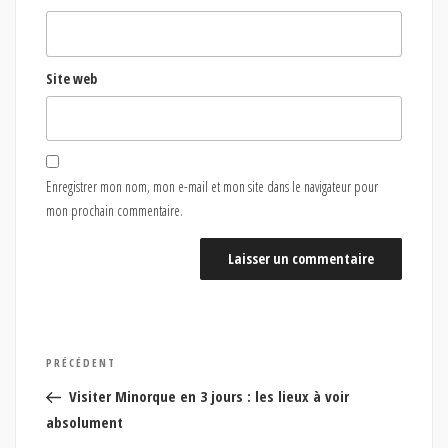
Site web
Enregistrer mon nom, mon e-mail et mon site dans le navigateur pour
mon prochain commentaire.
Navigation
Article
PRÉCÉDENT
de
précédent
Visiter Minorque en 3 jours : les lieux à voir
l’article
absolument