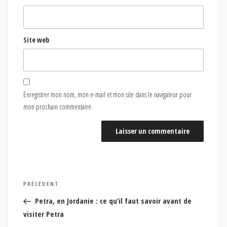
Site web
Enregistrer mon nom, mon e-mail et mon site dans le navigateur pour
mon prochain commentaire.
Navigation
Article
PRÉCÉDENT
de
précédent
Petra, en Jordanie : ce qu’il faut savoir avant de
l’article
visiter Petra