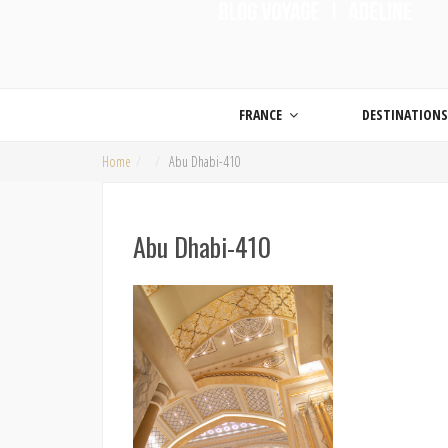
ON MET LES VOILES |
Blog voyage | Conseils pour voyager, photographie de voyage et vidéo de voy
FRANCE
DESTINATION
Home
Abu Dhabi-410
Abu Dhabi-410