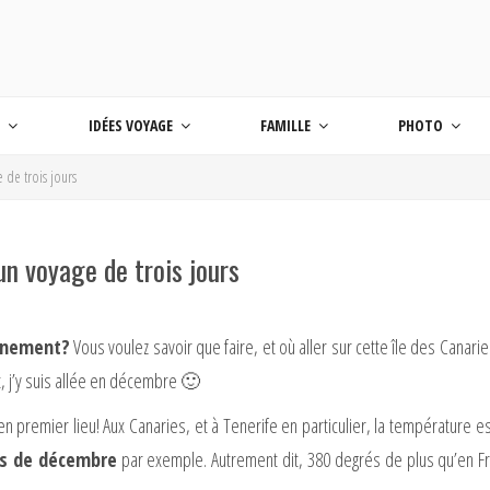
 BLOG VOYAGE EN FRANCE ET AUTOUR DU M
age
S
IDÉES VOYAGE
FAMILLE
PHOTO
e de trois jours
’un voyage de trois jours
ainement?
Vous voulez savoir que faire, et où aller sur cette île des Canaries
t, j’y suis allée en décembre 🙂
 en premier lieu! Aux Canaries, et à Tenerife en particulier, la température e
is de décembre
par exemple. Autrement dit, 380 degrés de plus qu’en Fran