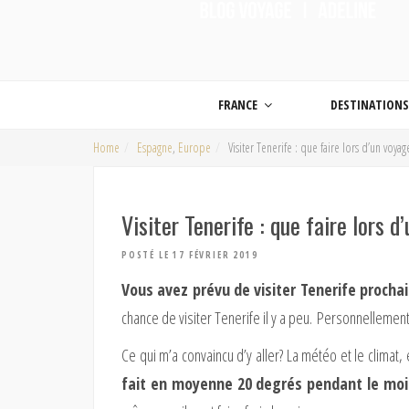
ON MET LES VOILES |
Blog voyage | Conseils pour voyager, photographie de voyage et vidéo de voy
FRANCE
DESTINATION
Home
Espagne
,
Europe
Visiter Tenerife : que faire lors d’un voyag
Visiter Tenerife : que faire lors d
POSTÉ LE 17 FÉVRIER 2019
Vous avez prévu de visiter Tenerife proch
chance de visiter Tenerife il y a peu. Personnellemen
Ce qui m’a convaincu d’y aller? La météo et le climat,
fait en moyenne 20 degrés pendant le mo