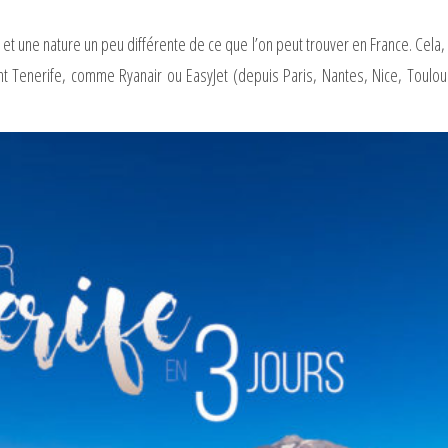
 et une nature un peu différente de ce que l’on peut trouver en France. Cela,
Tenerife, comme Ryanair ou EasyJet (depuis Paris, Nantes, Nice, Toulouse