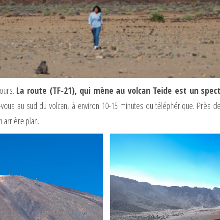
tours.
La route (TF-21), qui mène au volcan Teide est un specta
z-vous au sud du volcan, à environ 10-15 minutes du téléphérique. Près 
 arrière plan.