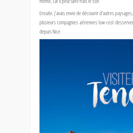
même, car il peut faire frais le soir.
Ensuite, j’avais envie de découvrir d’autres paysages,
plusieurs compagnies aériennes low-cost desservent 
depuis Nice.