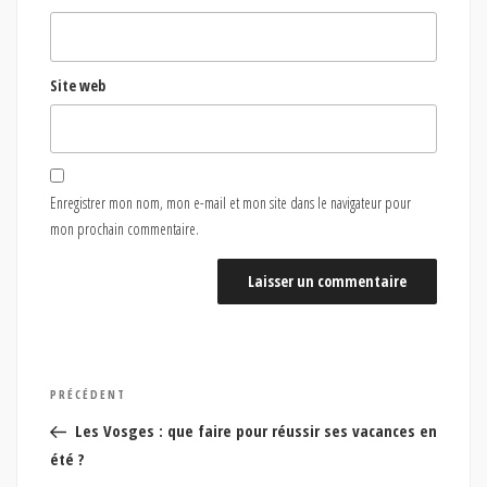
Site web
Enregistrer mon nom, mon e-mail et mon site dans le navigateur pour
mon prochain commentaire.
Navigation
Article
PRÉCÉDENT
de
précédent
Les Vosges : que faire pour réussir ses vacances en
l’article
été ?