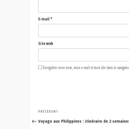
E-mail
*
Site web
Enregistrer mon nom, mon e-mail et mon site dans le naviga
Navigation
Article
PRÉCÉDENT
de
précédent
Voyage aux Philippines : itinéraire de 2 semain
l’article