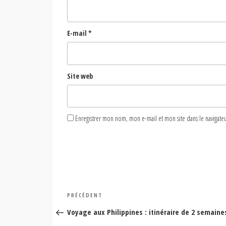
E-mail
*
Site web
Enregistrer mon nom, mon e-mail et mon site dans le naviga
Navigation
Article
PRÉCÉDENT
de
précédent
Voyage aux Philippines : itinéraire de 2 semain
l’article