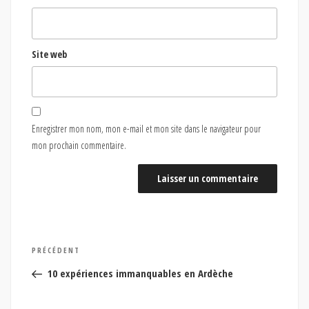
Site web
Enregistrer mon nom, mon e-mail et mon site dans le navigateur pour
mon prochain commentaire.
Navigation
Article
PRÉCÉDENT
de
précédent
10 expériences immanquables en Ardèche
l’article