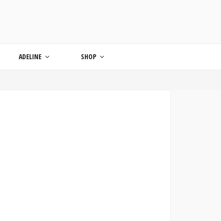
ONDE
ADELINE
SHOP