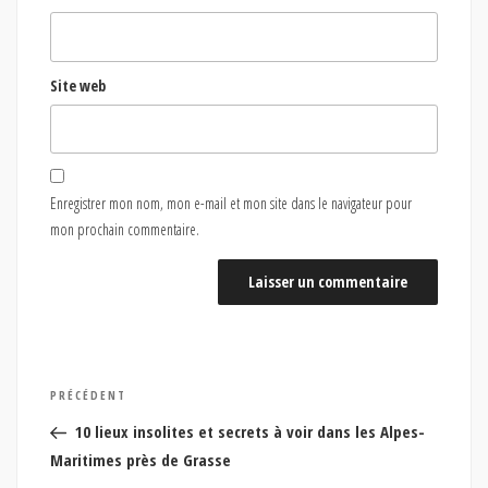
Site web
Enregistrer mon nom, mon e-mail et mon site dans le navigateur pour
mon prochain commentaire.
Navigation
Article
PRÉCÉDENT
de
précédent
10 lieux insolites et secrets à voir dans les Alpes-
l’article
Maritimes près de Grasse