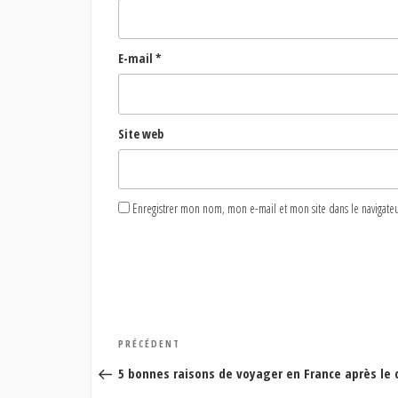
E-mail
*
Site web
Enregistrer mon nom, mon e-mail et mon site dans le naviga
Navigation
Article
PRÉCÉDENT
de
précédent
5 bonnes raisons de voyager en France après le 
l’article