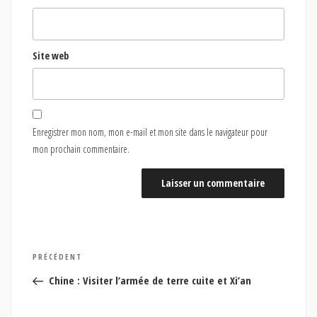
Site web
Enregistrer mon nom, mon e-mail et mon site dans le navigateur pour
mon prochain commentaire.
Navigation
Article
PRÉCÉDENT
de
précédent
Chine : Visiter l’armée de terre cuite et Xi’an
l’article