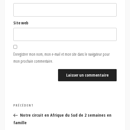
Site web
Enregistrer mon nom, mon e-mail et mon site dans le navigateur pour
mon prochain commentaire.
Navigation
Article
PRÉCÉDENT
de
précédent
Notre circuit en Afrique du Sud de 2 semaines en
l’article
famille