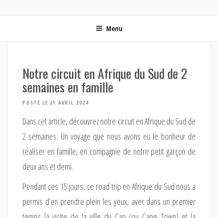
ON MET LES VOILES | BLOG VOYAGE EN FRANCE ET
Blog voyage | Conseils pour voyager, photographie de voyage et vidéo de voyage
AUTOUR DU MONDE
Menu
Notre circuit en Afrique du Sud de 2
semaines en famille
POSTÉ LE 21 AVRIL 2024
Dans cet article, découvrez notre circuit en Afrique du Sud de
2 semaines. Un voyage que nous avons eu le bonheur de
réaliser en famille, en compagnie de notre petit garçon de
deux ans et demi.
Pendant ces 15 jours, ce road trip en Afrique du Sud nous a
permis d’en prendre plein les yeux, avec dans un premier
temps la visite de la ville du Cap (ou Cape Town) et la