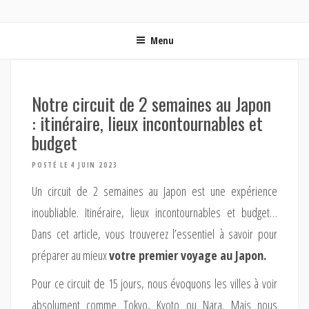
ON MET LES VOILES | BLOG VOYAGE EN FRANCE ET
Blog voyage | Conseils pour voyager, photographie de voyage et vidéo de voyage
AUTOUR DU MONDE
Menu
Notre circuit de 2 semaines au Japon
: itinéraire, lieux incontournables et
budget
POSTÉ LE 4 JUIN 2023
Un circuit de 2 semaines au Japon est une expérience
inoubliable. Itinéraire, lieux incontournables et budget…
Dans cet article, vous trouverez l’essentiel à savoir pour
préparer au mieux
votre premier voyage au Japon.
Pour ce circuit de 15 jours, nous évoquons les villes à voir
absolument comme Tokyo, Kyoto ou Nara. Mais nous