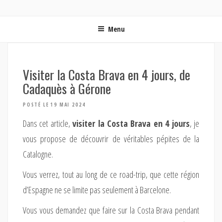
ON MET LES VOILES | BLOG VOYAGE EN FRANCE ET
Blog voyage | Conseils pour voyager, photographie de voyage et vidéo de voyage
AUTOUR DU MONDE
Menu
Visiter la Costa Brava en 4 jours, de
Cadaquès à Gérone
POSTÉ LE 19 MAI 2024
Dans cet article,
visiter la Costa Brava en 4 jours
, je
vous propose de découvrir de véritables pépites de la
Catalogne.
Vous verrez, tout au long de ce road-trip, que cette région
d’Espagne ne se limite pas seulement à Barcelone.
Vous vous demandez que faire sur la Costa Brava pendant