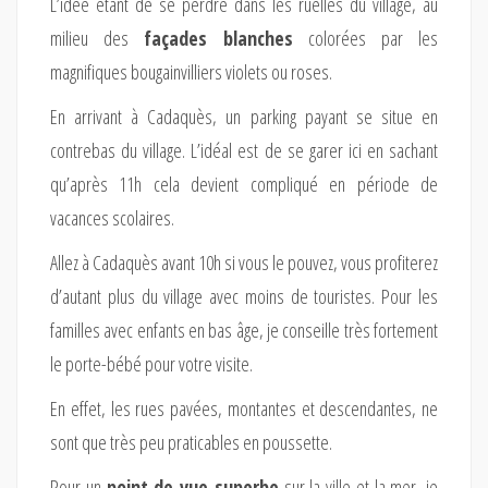
L’idée étant de se perdre dans les ruelles du village, au
milieu des
façades blanches
colorées par les
magnifiques bougainvilliers violets ou roses.
En arrivant à Cadaquès, un parking payant se situe en
contrebas du village. L’idéal est de se garer ici en sachant
qu’après 11h cela devient compliqué en période de
vacances scolaires.
Allez à Cadaquès avant 10h si vous le pouvez, vous profiterez
d’autant plus du village avec moins de touristes. Pour les
familles avec enfants en bas âge, je conseille très fortement
le porte-bébé pour votre visite.
En effet, les rues pavées, montantes et descendantes, ne
sont que très peu praticables en poussette.
Pour un
point de vue superbe
sur la ville et la mer, je