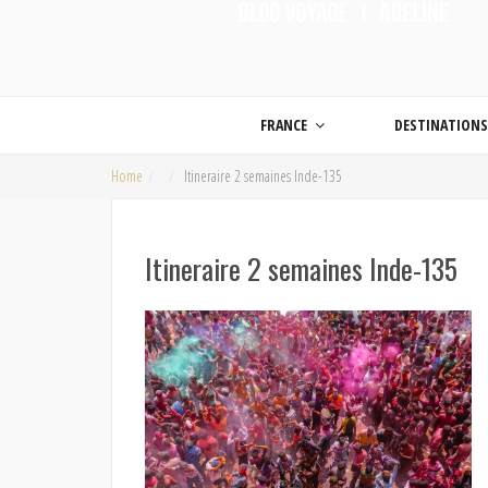
ON MET LES VOILES |
Blog voyage | Conseils pour voyager, photographie de voyage et vidéo de voy
FRANCE
DESTINATION
Home
Itineraire 2 semaines Inde-135
Itineraire 2 semaines Inde-135