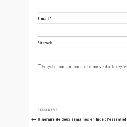
E-mail
*
Site web
Enregistrer mon nom, mon e-mail et mon site dans le naviga
Navigation
Article
PRÉCÉDENT
de
précédent
Itinéraire de deux semaines en Inde : l’essentie
l’article