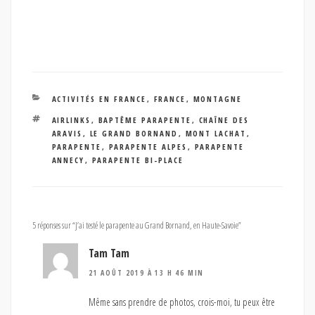
CATÉGORIES
ACTIVITÉS EN FRANCE
,
FRANCE
,
MONTAGNE
ÉTIQUETTES
AIRLINKS
,
BAPTÊME PARAPENTE
,
CHAÎNE DES
ARAVIS
,
LE GRAND BORNAND
,
MONT LACHAT
,
PARAPENTE
,
PARAPENTE ALPES
,
PARAPENTE
ANNECY
,
PARAPENTE BI-PLACE
5 réponses sur “J’ai testé le parapente au Grand Bornand, en Haute-Savoie”
Tam Tam
21 AOÛT 2019 À 13 H 46 MIN
Même sans prendre de photos, crois-moi, tu peux être