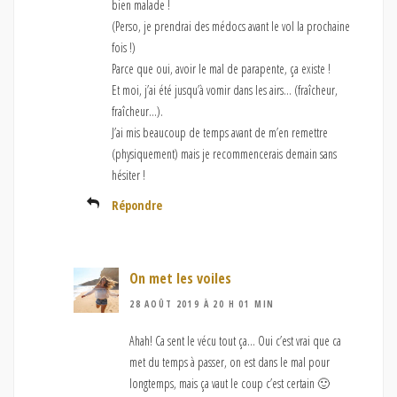
bien malade !
(Perso, je prendrai des médocs avant le vol la prochaine
fois !)
Parce que oui, avoir le mal de parapente, ça existe !
Et moi, j’ai été jusqu’à vomir dans les airs… (fraîcheur,
fraîcheur…).
J’ai mis beaucoup de temps avant de m’en remettre
(physiquement) mais je recommencerais demain sans
hésiter !
Répondre
On met les voiles
28 AOÛT 2019 À 20 H 01 MIN
Ahah! Ca sent le vécu tout ça… Oui c’est vrai que ca
met du temps à passer, on est dans le mal pour
longtemps, mais ça vaut le coup c’est certain 🙂