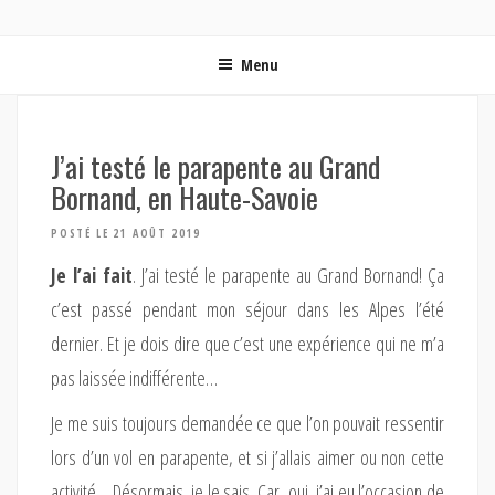
ON MET LES VOILES | BLOG VOYAGE EN FRANCE ET
Blog voyage | Conseils pour voyager, photographie de voyage et vidéo de voyage
AUTOUR DU MONDE
Menu
J’ai testé le parapente au Grand
Bornand, en Haute-Savoie
POSTÉ LE 21 AOÛT 2019
Je l’ai fait
. J’ai testé le parapente au Grand Bornand! Ça
c’est passé pendant mon séjour dans les Alpes l’été
dernier. Et je dois dire que c’est une expérience qui ne m’a
pas laissée indifférente…
Je me suis toujours demandée ce que l’on pouvait ressentir
lors d’un vol en parapente, et si j’allais aimer ou non cette
activité… Désormais, je le sais. Car, oui, j’ai eu l’occasion de