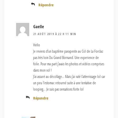
Répondre
Gaelle
21 AOÛT 2019 À 22 H 11 MIN
Hello
Je reviens d’un baptême parapente au Col de La Forclaz
pas très loin Du Grand Bornand. Une experience de
folie. Pour ma part j’avais les photos et vidéos comprises
dans mon vol !
J’ai assuré au décollage… Mais j’ai raté l’atterrissage lol car
un peu l’estomac retourné suite à une tentative de
looping… Je suis pas sensations forte lol
Répondre