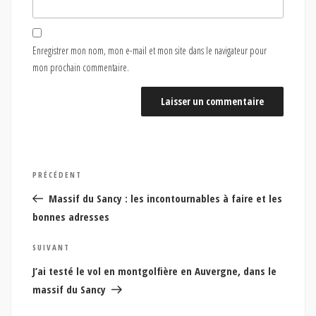
Enregistrer mon nom, mon e-mail et mon site dans le navigateur pour
mon prochain commentaire.
Navigation
Article
PRÉCÉDENT
de
précédent
Massif du Sancy : les incontournables à faire et les
l’article
bonnes adresses
Article
SUIVANT
suivant
J’ai testé le vol en montgolfière en Auvergne, dans le
massif du Sancy