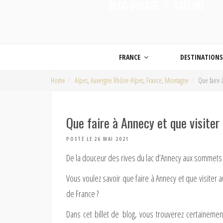
ON MET LES VOILES |
Blog voyage | Conseils pour voyager, photographie de voyage et vidéo de voy
FRANCE
DESTINATION
Home
Alpes
,
Auvergne Rhône Alpes
,
France
,
Montagne
Que faire 
Que faire à Annecy et que visiter
POSTÉ LE 26 MAI 2021
De la douceur des rives du lac d’Annecy aux sommet
Vous voulez savoir que faire à Annecy et que visiter a
de France ?
Dans cet billet de blog, vous trouverez certainemen