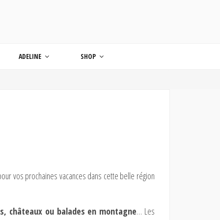
ONDE
ADELINE
SHOP
er pour vos prochaines vacances dans cette belle région
ages, châteaux ou balades en montagne
… Les