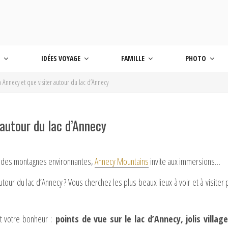
 BLOG VOYAGE EN FRANCE ET AUTOUR DU M
age
S
IDÉES VOYAGE
FAMILLE
PHOTO
à Annecy et que visiter autour du lac d’Annecy
 autour du lac d’Annecy
s des montagnes environnantes,
Annecy Mountains
invite aux immersions…
utour du lac d’Annecy ? Vous cherchez les plus beaux lieux à voir et à visit
t votre bonheur :
points de vue sur le lac d’Annecy, jolis vill