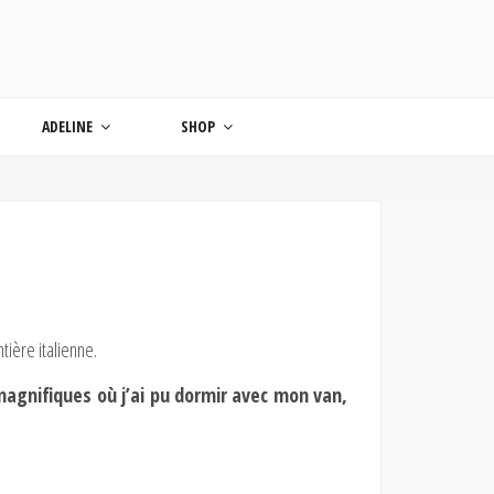
ONDE
ADELINE
SHOP
ntière italienne.
magnifiques où j’ai pu dormir avec mon van,