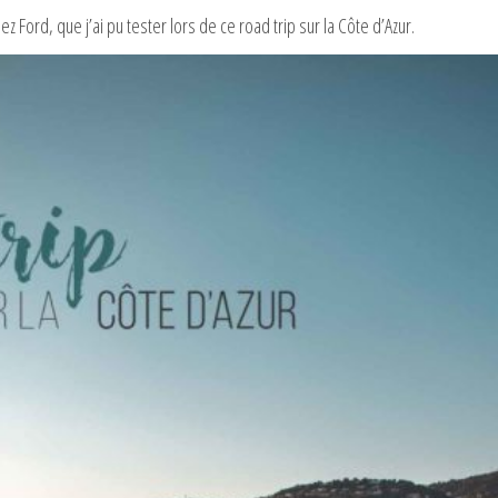
 Ford, que j’ai pu tester lors de ce road trip sur la Côte d’Azur.