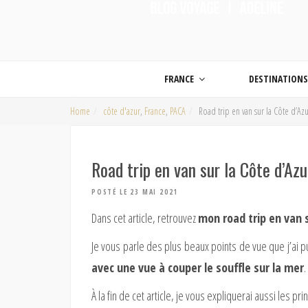
ON MET LES VOILES |
Blog voyage | Conseils pour voyager, photographie de voyage et vidéo de voy
FRANCE
DESTINATION
Home
côte d'azur
,
France
,
PACA
Road trip en van sur la Côte d’A
Road trip en van sur la Côte d’Az
POSTÉ LE 23 MAI 2021
Dans cet article, retrouvez
mon road trip en van 
Je vous parle des plus beaux points de vue que j’ai pu 
avec une vue à couper le souffle sur la mer
.
À la fin de cet article, je vous expliquerai aussi les 