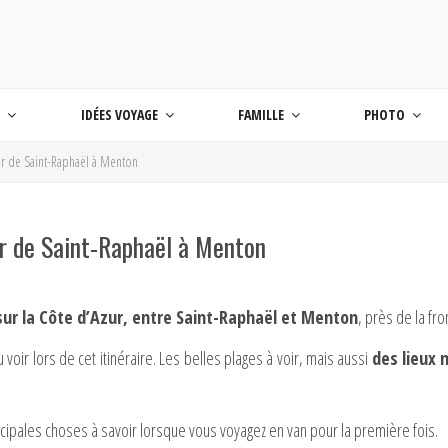
 BLOG VOYAGE EN FRANCE ET AUTOUR DU M
age
S
IDÉES VOYAGE
FAMILLE
PHOTO
zur de Saint-Raphaël à Menton
ur de Saint-Raphaël à Menton
sur la Côte d’Azur, entre Saint-Raphaël et Menton
, près de la fro
voir lors de cet itinéraire. Les belles plages à voir, mais aussi
des lieux 
principales choses à savoir lorsque vous voyagez en van pour la première fois.