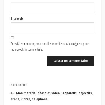
Site web
Enregistrer mon nom, mon e-mail et mon site dans le navigateur pour
mon prochain commentaire.
Navigation
Article
PRÉCÉDENT
de
précédent
Mon matériel photo et vidéo : Appareils, objectifs,
l’article
drone, GoPro, téléphone