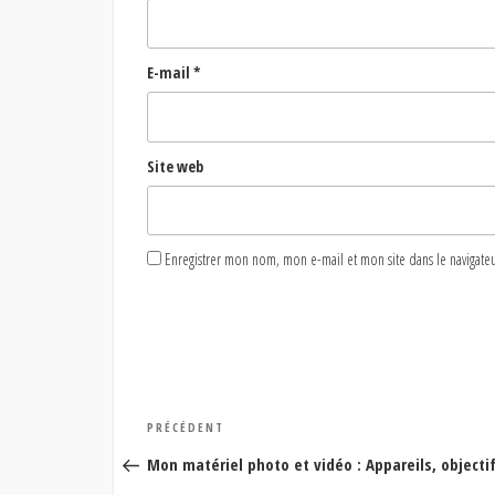
E-mail
*
Site web
Enregistrer mon nom, mon e-mail et mon site dans le naviga
Navigation
Article
PRÉCÉDENT
de
précédent
Mon matériel photo et vidéo : Appareils, objecti
l’article