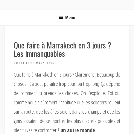
ON MET LES VOILES | BLOG VOYAGE EN FRANCE ET
Blog voyage | Conseils pour voyager, photographie de voyage et vidéo de voyage
AUTOUR DU MONDE
Menu
Que faire à Marrakech en 3 jours ?
Les immanquables
POSTÉ LE 16 MARS 2016
Que faire à Marrakech en 3 jours ? Clairement : Beaucoup de
choses! Ça peut paraître trop court ou trop long. Ça dépend
de comment tu prends les choses. On t’explique. Toi qui
comme nous a sûrement l’habitude que les scooters roulent
sur la route, que les ânes soient dans les champs et que les
gens essaient de se montrer les plus discrets possibles et
bien tu vas te confronter à
un autre monde
.