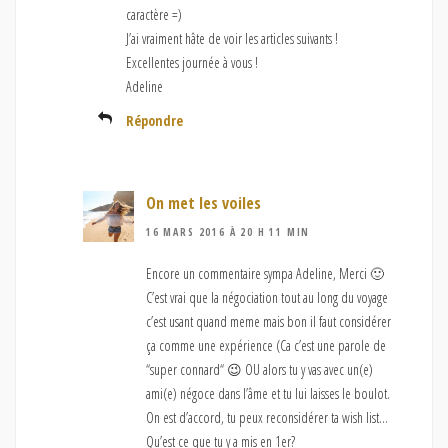
caractère =)
J’ai vraiment hâte de voir les articles suivants !
Excellentes journée à vous !
Adeline
Répondre
On met les voiles
16 MARS 2016 À 20 H 11 MIN
Encore un commentaire sympa Adeline, Merci 🙂
C’est vrai que la négociation tout au long du voyage
c’est usant quand meme mais bon il faut considérer
ça comme une expérience (Ca c’est une parole de
“super connard“ 😉 OU alors tu y vas avec un(e)
ami(e) négoce dans l’âme et tu lui laisses le boulot.
On est d’accord, tu peux reconsidérer ta wish list…
Qu’est ce que tu y a mis en 1er?