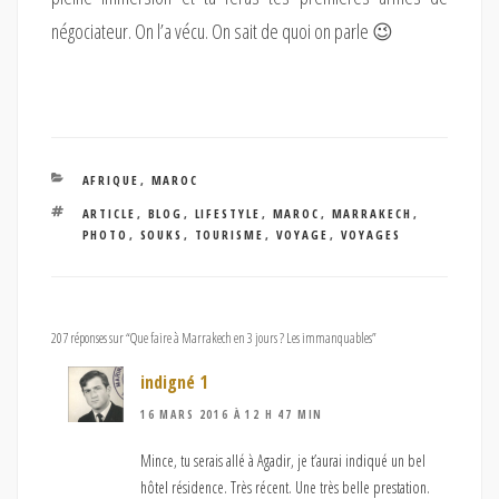
négociateur. On l’a vécu. On sait de quoi on parle
😉
CATÉGORIES
AFRIQUE
,
MAROC
ÉTIQUETTES
ARTICLE
,
BLOG
,
LIFESTYLE
,
MAROC
,
MARRAKECH
,
PHOTO
,
SOUKS
,
TOURISME
,
VOYAGE
,
VOYAGES
207 réponses sur “Que faire à Marrakech en 3 jours ? Les immanquables”
indigné 1
16 MARS 2016 À 12 H 47 MIN
Mince, tu serais allé à Agadir, je t’aurai indiqué un bel
hôtel résidence. Très récent. Une très belle prestation.