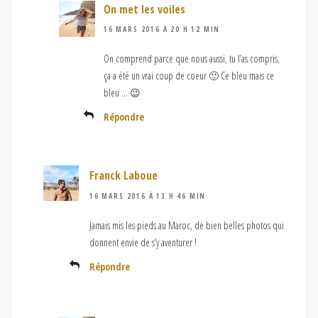
On met les voiles
16 MARS 2016 À 20 H 12 MIN
On comprend parce que nous aussi, tu l’as compris,
ça a été un vrai coup de coeur 🙂 Ce bleu mais ce
bleu … 😉
Répondre
Franck Laboue
16 MARS 2016 À 13 H 46 MIN
Jamais mis les pieds au Maroc, de bien belles photos qui
donnent envie de s’y aventurer !
Répondre