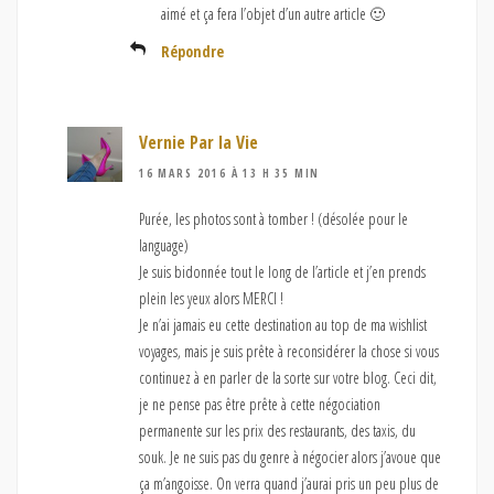
aimé et ça fera l’objet d’un autre article 🙂
Répondre
Vernie Par la Vie
16 MARS 2016 À 13 H 35 MIN
Purée, les photos sont à tomber ! (désolée pour le
language)
Je suis bidonnée tout le long de l’article et j’en prends
plein les yeux alors MERCI !
Je n’ai jamais eu cette destination au top de ma wishlist
voyages, mais je suis prête à reconsidérer la chose si vous
continuez à en parler de la sorte sur votre blog. Ceci dit,
je ne pense pas être prête à cette négociation
permanente sur les prix des restaurants, des taxis, du
souk. Je ne suis pas du genre à négocier alors j’avoue que
ça m’angoisse. On verra quand j’aurai pris un peu plus de