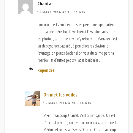
Chantal
16 MARS 2016 À 13 H 35 MIN
Ton article est génial en plus les personnes qui partent
pour la première fois tu vas bien à l’essentiel ,ainsi que
tes photos , sa donne envie d’y retourner ,Marrakech est
un dépaysement assuré , à peu d’heures d’avion ,et
l’avantage on peut s’évader si on veut du calme partir a
l’ourika , et d’autres petits villages berbères ,
Répondre
On met les voiles
16 MARS 2016 À 20 H 06 MIN
Merci beaucoup Chantal. c’est super sympa. On est
d’accord avec toi, on a voulu sortir du vacarme de la
Médina et on est allés vers l’Ourika. On a beaucoup