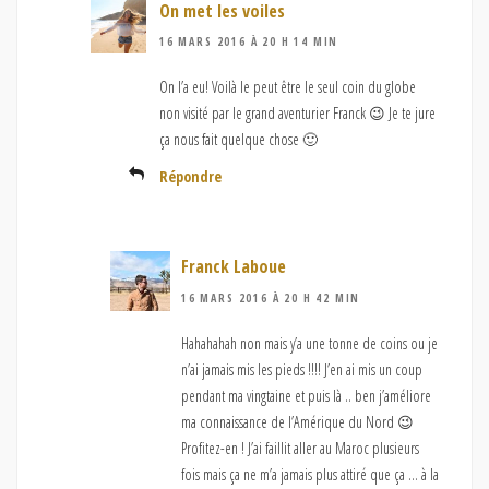
On met les voiles
16 MARS 2016 À 20 H 14 MIN
On l’a eu! Voilà le peut être le seul coin du globe
non visité par le grand aventurier Franck 😉 Je te jure
ça nous fait quelque chose 🙂
Répondre
Franck Laboue
16 MARS 2016 À 20 H 42 MIN
Hahahahah non mais y’a une tonne de coins ou je
n’ai jamais mis les pieds !!!! J’en ai mis un coup
pendant ma vingtaine et puis là .. ben j’améliore
ma connaissance de l’Amérique du Nord 😉
Profitez-en ! J’ai faillit aller au Maroc plusieurs
fois mais ça ne m’a jamais plus attiré que ça … à la