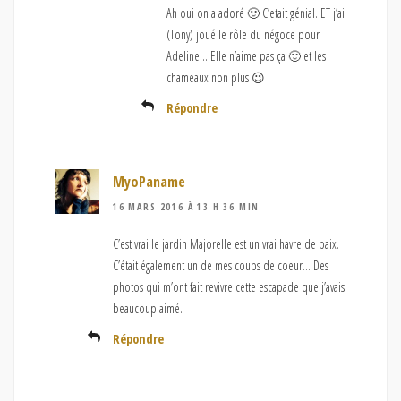
Ah oui on a adoré 🙂 C’etait génial. ET j’ai
(Tony) joué le rôle du négoce pour
Adeline… Elle n’aime pas ça 🙂 et les
chameaux non plus 😉
Répondre
MyoPaname
16 MARS 2016 À 13 H 36 MIN
C’est vrai le jardin Majorelle est un vrai havre de paix.
C’était également un de mes coups de coeur… Des
photos qui m’ont fait revivre cette escapade que j’avais
beaucoup aimé.
Répondre