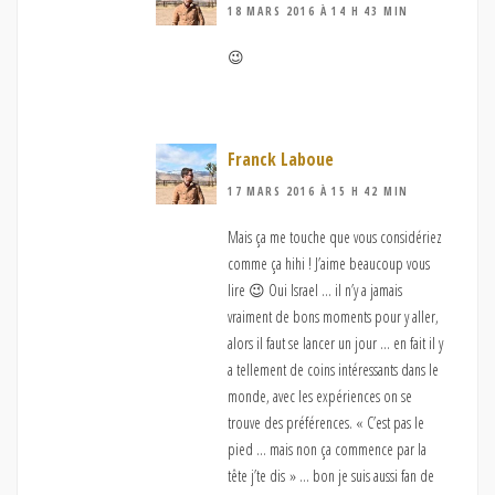
18 MARS 2016 À 14 H 43 MIN
😉
Franck Laboue
17 MARS 2016 À 15 H 42 MIN
Mais ça me touche que vous considériez
comme ça hihi ! J’aime beaucoup vous
lire 😉 Oui Israel … il n’y a jamais
vraiment de bons moments pour y aller,
alors il faut se lancer un jour … en fait il y
a tellement de coins intéressants dans le
monde, avec les expériences on se
trouve des préférences. « C’est pas le
pied … mais non ça commence par la
tête j’te dis » … bon je suis aussi fan de