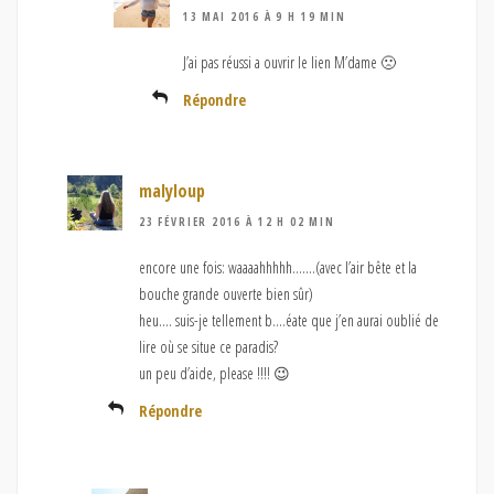
13 MAI 2016 À 9 H 19 MIN
J’ai pas réussi a ouvrir le lien M’dame 🙁
Répondre
malyloup
23 FÉVRIER 2016 À 12 H 02 MIN
encore une fois: waaaahhhhh…….(avec l’air bête et la
bouche grande ouverte bien sûr)
heu…. suis-je tellement b….éate que j’en aurai oublié de
lire où se situe ce paradis?
un peu d’aide, please !!!! 😉
Répondre