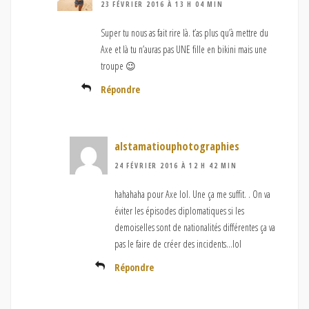
23 FÉVRIER 2016 À 13 H 04 MIN
Super tu nous as fait rire là. t’as plus qu’à mettre du
Axe et là tu n’auras pas UNE fille en bikini mais une
troupe 😉
Répondre
alstamatiouphotographies
24 FÉVRIER 2016 À 12 H 42 MIN
hahahaha pour Axe lol. Une ça me suffit. . On va
éviter les épisodes diplomatiques si les
demoiselles sont de nationalités différentes ça va
pas le faire de créer des incidents…lol
Répondre