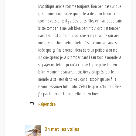
Magnifique article comme toujours. Bon beh pas sur que
ça soit une bonne idée que je le visite enfin tu vois si
comme vous dites il y a des jolies filles en maillot de bain
laisse tomber je me vois bien partir tout droit et tomber
dans l’eau…..Lol mdr….quoi que si il y en a une qui vient
me sauver…..hehehehehehehe c’est pas une si mauvaise
idée que ça finalement….tiens tiens un petit oiseau me
dit que quand je vais tomber dans l eau tout le monde va
se payer ma tête…. jusqu’ a ce que la plus jolie fille en
bikini vienne me sauver….tiens tiens lol après tout le
monde va se jeter dans l’eau dans l espoir qu’une fille
vienne les sauver hihihihihi. C’était le quart d’heure bêtise
j’ai pas fumer de la moquette tout va bien
Répondre
On met les voiles