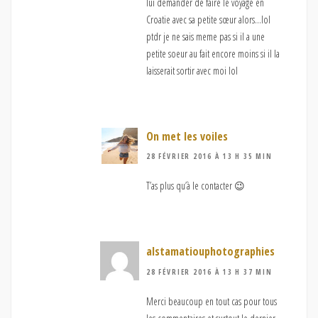
lui demander de faire le voyage en
Croatie avec sa petite sœur alors…lol
ptdr je ne sais meme pas si il a une
petite soeur au fait encore moins si il la
laisserait sortir avec moi lol
On met les voiles
28 FÉVRIER 2016 À 13 H 35 MIN
T’as plus qu’à le contacter 😉
alstamatiouphotographies
28 FÉVRIER 2016 À 13 H 37 MIN
Merci beaucoup en tout cas pour tous