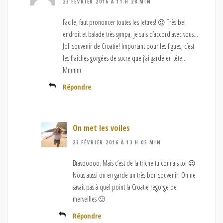
23 FÉVRIER 2016 À 11 H 28 MIN
Facile, faut prononcer toutes les lettres! 😉 Très bel
endroit et balade très sympa, je suis d’accord avec vous…
Joli souvenir de Croatie! Important pour les figues, c’est
les fraîches gorgées de sucre que j’ai gardé en tête…
Mmmm
Répondre
On met les voiles
23 FÉVRIER 2016 À 13 H 05 MIN
Bravooooo. Mais c’est de la triche tu connais toi 😉
Nous aussi on en garde un très bon souvenir. On ne
savait pas à quel point la Croatie regorge de
merveilles 🙂
Répondre