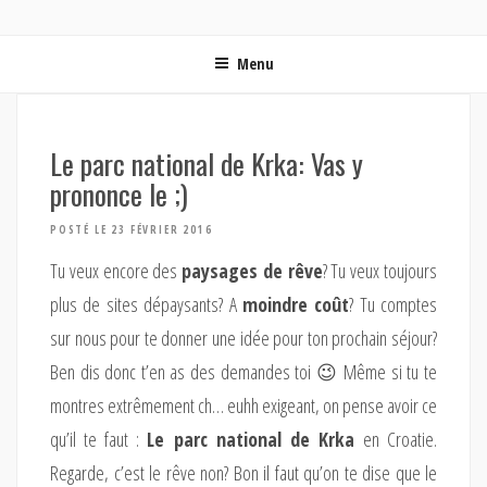
ON MET LES VOILES | BLOG VOYAGE EN FRANCE ET
Blog voyage | Conseils pour voyager, photographie de voyage et vidéo de voyage
AUTOUR DU MONDE
Menu
Le parc national de Krka: Vas y
prononce le ;)
POSTÉ LE 23 FÉVRIER 2016
Tu veux encore des
paysages de rêve
? Tu veux toujours
plus de sites dépaysants? A
moindre coût
? Tu comptes
sur nous pour te donner une idée pour ton prochain séjour?
Ben dis donc t’en as des demandes toi 😉 Même si tu te
montres extrêmement ch… euhh exigeant, on pense avoir ce
qu’il te faut :
Le parc national de Krka
en Croatie.
Regarde, c’est le rêve non? Bon il faut qu’on te dise que le