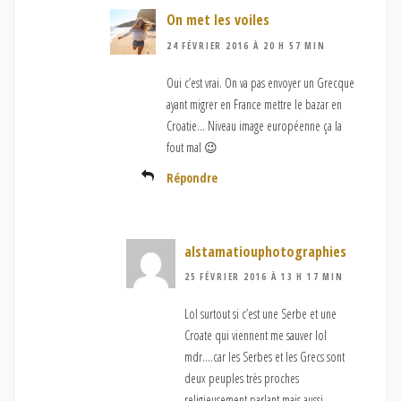
On met les voiles
24 FÉVRIER 2016 À 20 H 57 MIN
Oui c’est vrai. On va pas envoyer un Grecque
ayant migrer en France mettre le bazar en
Croatie… Niveau image européenne ça la
fout mal 😉
Répondre
alstamatiouphotographies
25 FÉVRIER 2016 À 13 H 17 MIN
Lol surtout si c’est une Serbe et une
Croate qui viennent me sauver lol
mdr….car les Serbes et les Grecs sont
deux peuples très proches
religieusement parlant mais aussi