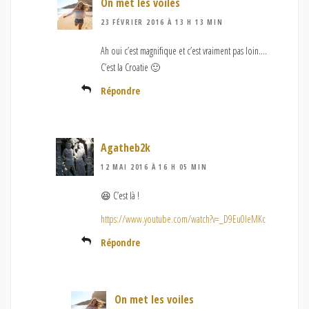
On met les voiles
23 FÉVRIER 2016 À 13 H 13 MIN
Ah oui c’est magnifique et c’est vraiment pas loin….
C’est la Croatie 🙂
Répondre
Agatheb2k
12 MAI 2016 À 16 H 05 MIN
😆 C’est là !
https://www.youtube.com/watch?v=_D9Eu0leMKc
Répondre
On met les voiles