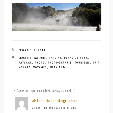
CATÉGORIES
CROATIE
,
EUROPE
ÉTIQUETTES
CROATIE
,
NATURE
,
PARC NATIONAL DE KRKA
,
PAYSAGE
,
PHOTO
,
PHOTOGRAPHIE
,
TOURISME
,
TRIP
,
VOYAGE
,
VOYAGES
,
WEEK END
144 réponses sur “Le parc national de Krka: Vas y prononce le ;)”
alstamatiouphotographies
23 FÉVRIER 2016 À 11 H 21 MIN