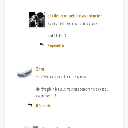
cécilelecoquelicotaventurier
23 FÉVRIER 2016 À 13 H 53 MIN
tout à fait !! :3
Répondre
Zam
23 FÉVRIER 2016 À 11 H 56 MIN
du rêve plein les yeux mais sans comprendre c’est ou
exactement….?
Répondre