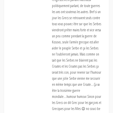
politiquement parlant, de toute guerres
les uns ont soutenus les autres. Bref si un
jour les Grecs se retrouvent seuls contre
tous vous pouvez être sur que les Serbes
viendront prêter mains forte et vice versa
un peu comme pendant la guerre de
Kosovo, seule l’armée grecque est aller
aider le peuple Serbe et ça les Serbes
ne l’oublieront jamais. Mais comme on
sait que les Serbes ne blairent pas les
Croates et les Croates pas les Serbes ça
serait très con, pour revenir sur l’humour
que une jolie Serbe vienne me secourir
en même temps que une Croate….Ça va
être la troisième guerre
mondiale….humour humour.Sinon pour
les Grecs on dit Grec pour les garçons et
Grecques pour les filles 😉 no souci be