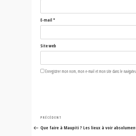
E-mail
*
Site web
Enregistrer mon nom, mon e-mail et mon site dans le naviga
Navigation
Article
PRÉCÉDENT
de
précédent
Que faire à Maupiti ? Les lieux à voir absolume
l’article